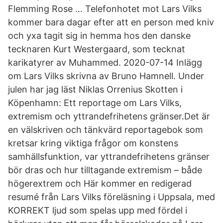
Flemming Rose … Telefonhotet mot Lars Vilks
kommer bara dagar efter att en person med kniv
och yxa tagit sig in hemma hos den danske
tecknaren Kurt Westergaard, som tecknat
karikatyrer av Muhammed. 2020-07-14 Inlägg
om Lars Vilks skrivna av Bruno Hamnell. Under
julen har jag läst Niklas Orrenius Skotten i
Köpenhamn: Ett reportage om Lars Vilks,
extremism och yttrandefrihetens gränser.Det är
en välskriven och tänkvärd reportagebok som
kretsar kring viktiga frågor om konstens
samhällsfunktion, var yttrandefrihetens gränser
bör dras och hur tilltagande extremism – både
högerextrem och Här kommer en redigerad
resumé från Lars Vilks föreläsning i Uppsala, med
KORREKT ljud som spelas upp med fördel i