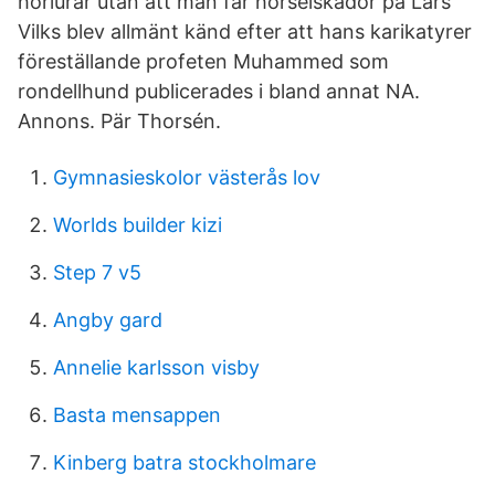
hörlurar utan att man får hörselskador på Lars
Vilks blev allmänt känd efter att hans karikatyrer
föreställande profeten Muhammed som
rondellhund publicerades i bland annat NA.
Annons. Pär Thorsén.
Gymnasieskolor västerås lov
Worlds builder kizi
Step 7 v5
Angby gard
Annelie karlsson visby
Basta mensappen
Kinberg batra stockholmare