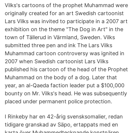
Vilks's cartoons of the prophet Muhammad were
originally created for an art Swedish cartoonist
Lars Vilks was invited to participate in a 2007 art
exhibition on the theme "The Dog in Art" in the
town of Tällerud in Värmland, Sweden. Vilks
submitted three pen and ink The Lars Vilks
Muhammad cartoon controversy was ignited in
2007 when Swedish cartoonist Lars Vilks
published his cartoon of the head of the Prophet
Muhammad on the body of a dog. Later that
year, an al-Qaeda faction leader put a $100,000
bounty on Mr. Vilks's head. He was subsequently
placed under permanent police protection.
I Rinkeby har en 42-årig svensksomalier, redan
tidigare granskad av Säpo, ertappats med en
karta över Muhammedtecknande konstnären