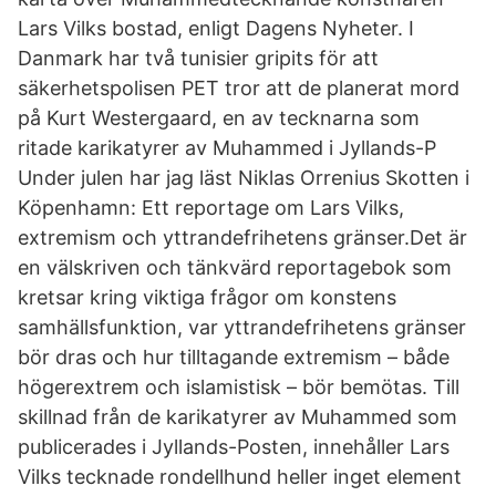
Lars Vilks bostad, enligt Dagens Nyheter. I
Danmark har två tunisier gripits för att
säkerhetspolisen PET tror att de planerat mord
på Kurt Westergaard, en av tecknarna som
ritade karikatyrer av Muhammed i Jyllands-P
Under julen har jag läst Niklas Orrenius Skotten i
Köpenhamn: Ett reportage om Lars Vilks,
extremism och yttrandefrihetens gränser.Det är
en välskriven och tänkvärd reportagebok som
kretsar kring viktiga frågor om konstens
samhällsfunktion, var yttrandefrihetens gränser
bör dras och hur tilltagande extremism – både
högerextrem och islamistisk – bör bemötas. Till
skillnad från de karikatyrer av Muhammed som
publicerades i Jyllands-Posten, innehåller Lars
Vilks tecknade rondellhund heller inget element