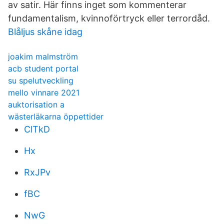
av satir. Här finns inget som kommenterar
fundamentalism, kvinnoförtryck eller terrordåd.
Blåljus skåne idag
joakim malmström
acb student portal
su spelutveckling
mello vinnare 2021
auktorisation a
wästerläkarna öppettider
ClTkD
Hx
RxJPv
fBC
NwG