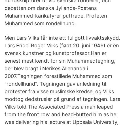
hundskulpturer ut vid svenska rondeller, och
debatten om danska Jyllands-Postens
Muhammed-karikatyrer puttrade. Profeten
Muhammed som rondellhund.
Men Lars Vilks får inte ett fullgott livvaktsskydd.
Lars Endel Roger Vilks (født 20. juni 1946) er en
svensk kunstner og kunstprofessor.Han er
senest mest kendt for sin Muhammedtegning,
der blev bragt i Nerikes Allehanda i
2007.Tegningen forestillede Muhammed som
"rondellhund". Tegningen gav anledning til
protester fra visse muslimske kredse, og Vilks
modtog dødstrusler på grund af tegningen. Lars
Vilks told The Associated Press a man leaped
from the front row and head-butted him as he
was delivering his lecture at Uppsala University,