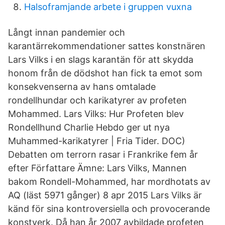
Halsoframjande arbete i gruppen vuxna
‎Långt innan pandemier och
karantärrekommendationer sattes konstnären
Lars Vilks i en slags karantän för att skydda
honom från de dödshot han fick ta emot som
konsekvenserna av hans omtalade
rondellhundar och karikatyrer av profeten
Mohammed. Lars Vilks: Hur Profeten blev
Rondellhund Charlie Hebdo ger ut nya
Muhammed-karikatyrer | Fria Tider. DOC)
Debatten om terrorn rasar i Frankrike fem år
efter Författare Ämne: Lars Vilks, Mannen
bakom Rondell-Mohammed, har mordhotats av
AQ (läst 5971 gånger) 8 apr 2015 Lars Vilks är
känd för sina kontroversiella och provocerande
konstverk. Då han år 2007 avbildade profeten