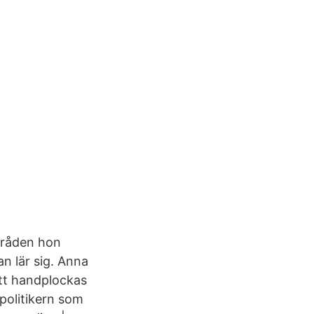
mråden hon
n lär sig. Anna
att handplockas
tpolitikern som