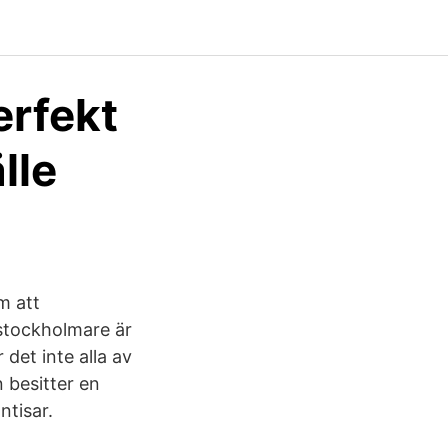
erfekt
lle
m att
 stockholmare är
det inte alla av
 besitter en
ntisar.