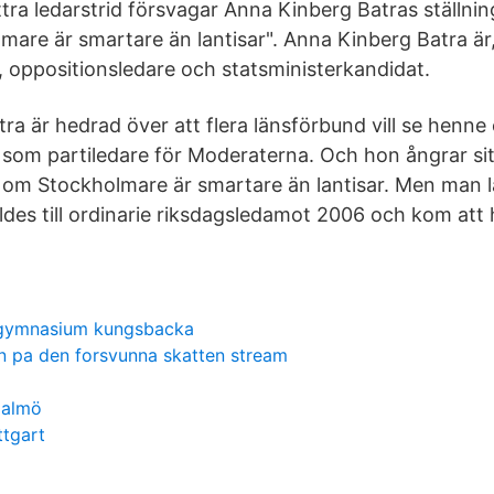
tra ledarstrid försvagar Anna Kinberg Batras ställni
are är smartare än lantisar". Anna Kinberg Batra är,
 oppositionsledare och statsministerkandidat.
a är hedrad över att flera länsförbund vill se henne
 som partiledare för Moderaterna. Och hon ångrar sit
om Stockholmare är smartare än lantisar. Men man l
des till ordinarie riksdagsledamot 2006 och kom att 
 gymnasium kungsbacka
en pa den forsvunna skatten stream
malmö
ttgart