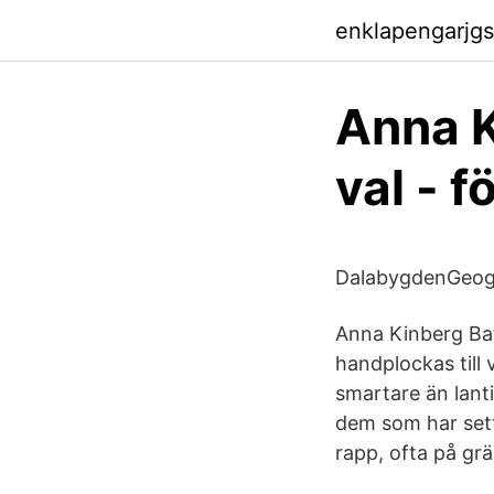
enklapengarjgs
Anna K
val - 
DalabygdenGeogr
Anna Kinberg Bat
handplockas till
smartare än lanti
dem som har sett
rapp, ofta på grä