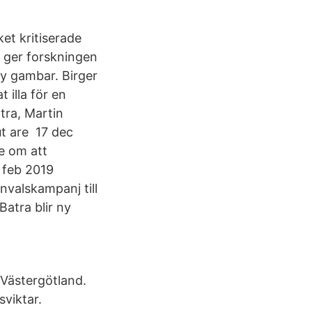
et kritiserade
 ger forskningen
ny gambar. Birger
t illa för en
tra, Martin
ut are 17 dec
de om att
 feb 2019
nvalskampanj till
atra blir ny
 Västergötland.
sviktar.