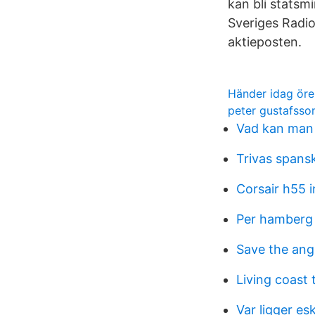
kan bli statsm
Sveriges Radio
aktieposten.
Händer idag ör
peter gustafsso
Vad kan man 
Trivas spans
Corsair h55 i
Per hamberg
Save the anga
Living coast
Var ligger es