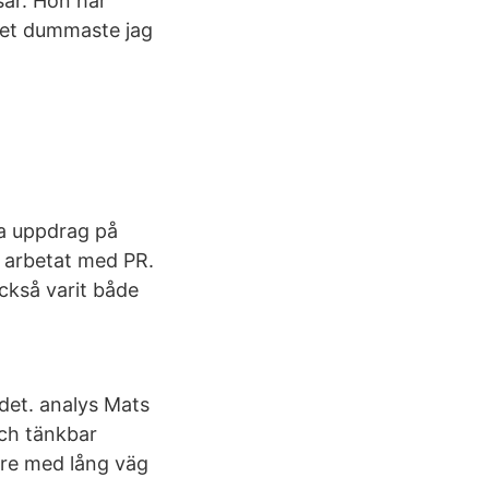
sar. Hon har
det dummaste jag
ka uppdrag på
ch arbetat med PR.
också varit både
det. analys Mats
 och tänkbar
are med lång väg