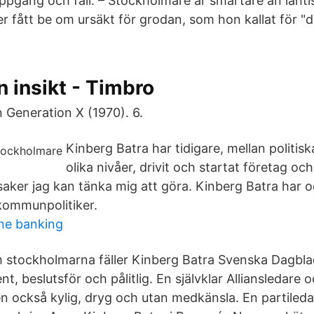
ppgång och fall. – Stockholmare är smartare än lanti
 fått be om ursäkt för grodan, som hon kallat för "
n insikt - Timbro
 Generation X (1970). 6.
Kinberg Batra har tidigare, mellan politis
olika nivåer, drivit och startat företag o
 saker jag kan tänka mig att göra. Kinberg Batra har 
kommunpolitiker.
ine banking
om stockholmarna fäller Kinberg Batra Svenska Dagbla
ent, beslutsför och pålitlig. En självklar Alliansledare
en också kylig, dryg och utan medkänsla. En partiled