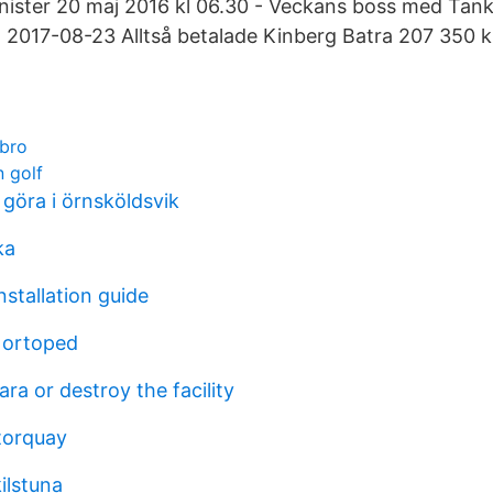
inister 20 maj 2016 kl 06.30 - Veckans boss med Tan
 2017-08-23 Alltså betalade Kinberg Batra 207 350 k
ebro
n golf
göra i örnsköldsvik
ka
nstallation guide
 ortoped
ra or destroy the facility
 torquay
kilstuna