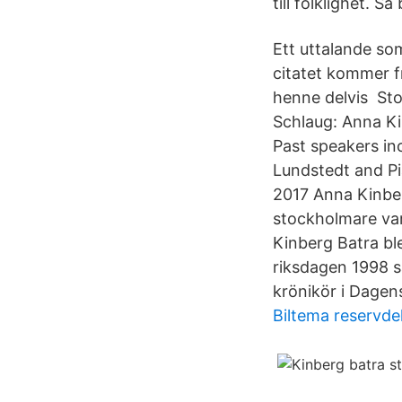
till folklighet. 
Ett uttalande so
citatet kommer f
henne delvis Sto
Schlaug: Anna Kin
Past speakers in
Lundstedt and Pi
2017 Anna Kinberg
stockholmare var
Kinberg Batra bl
riksdagen 1998 s
krönikör i Dagens
Biltema reservdel