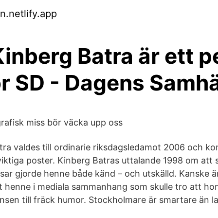
n.netlify.app
inberg Batra är ett p
för SD - Dagens Samhä
afisk miss bör väcka upp oss
ra valdes till ordinarie riksdagsledamot 2006 och ko
 viktiga poster. Kinberg Batras uttalande 1998 om att
sar gjorde henne både känd – och utskälld. Kanske är 
 henne i mediala sammanhang som skulle tro att hon
nsen till fräck humor. Stockholmare är smartare än la