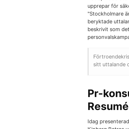
upprepar för säk
"Stockholmare är
beryktade uttala
beskrivit som de
personvalskampan
Förtroendekri
sitt uttalande
Pr-konsu
Resumé
Idag presenterad