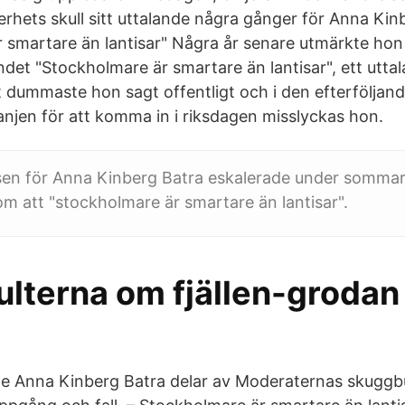
erhets skull sitt uttalande några gånger för Anna Kin
 smartare än lantisar" Några år senare utmärkte hon
ndet "Stockholmare är smartare än lantisar", ett utt
t dummaste hon sagt offentligt och i den efterföljan
jen för att komma in i riksdagen misslyckas hon.
sen för Anna Kinberg Batra eskalerade under sommar
 om att "stockholmare är smartare än lantisar".
lterna om fjällen-grodan
e Anna Kinberg Batra delar av Moderaternas skuggbu