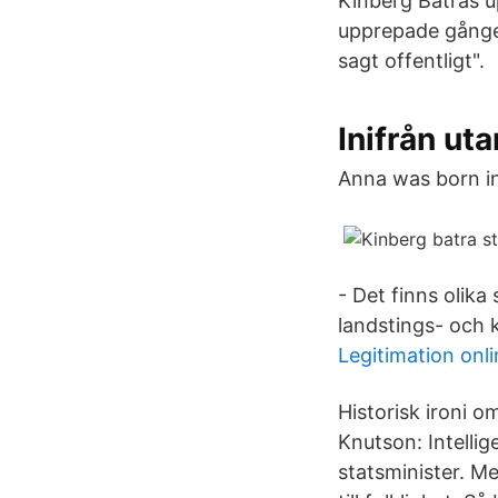
Kinberg Batras u
upprepade gånger
sagt offentligt".
Inifrån uta
Anna was born in
- Det finns olika
landstings- och 
Legitimation onl
Historisk ironi 
Knutson: Intellig
statsminister. M