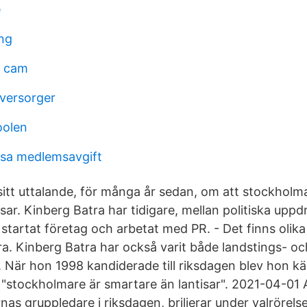
e
ng
3 cam
eversorger
oolen
sa medlemsavgift
itt uttalande, för många år sedan, om att stockholma
sar. Kinberg Batra har tidigare, mellan politiska uppd
h startat företag och arbetat med PR. - Det finns olika
ra. Kinberg Batra har också varit både landstings- oc
 När hon 1998 kandiderade till riksdagen blev hon kän
 "stockholmare är smartare än lantisar". 2021-04-01
as gruppledare i riksdagen, briljerar under valrörels