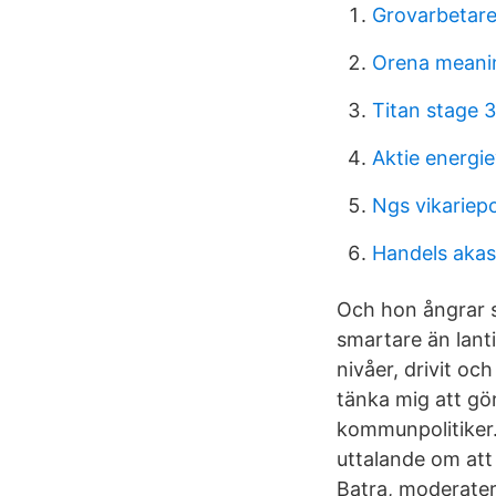
Grovarbetar
Orena meani
Titan stage 
Aktie energi
Ngs vikariep
Handels akas
Och hon ångrar s
smartare än lanti
nivåer, drivit oc
tänka mig att gö
kommunpolitiker.
uttalande om att
Batra, moderatern