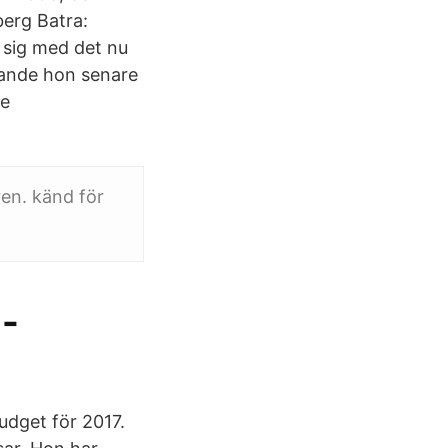
berg Batra:
 sig med det nu
alande hon senare
de
en. känd för
 -
dget för 2017.