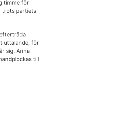
ng timme för
 trots partiets
 efterträda
t uttalande, för
är sig. Anna
handplockas till