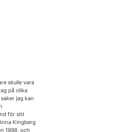
re skulle vara
rag på olika
 saker jag kan
h
d för sitt
 Anna Kingberg
en 1998, och