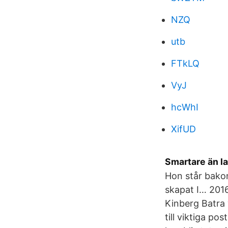
NZQ
utb
FTkLQ
VyJ
hcWhI
XifUD
Smartare än la
Hon står bako
skapat I… 2016
Kinberg Batra 
till viktiga p