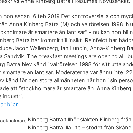
Så beskrivs Anna Kinberg Batra i Resumés Novusenkät.
m hon sedan 6 feb 2019 Det kontroversiella och myck
rån Anna Kinberg Batra (M) och valrörelsen 1998. Nu
ckholmare är smartare än lantisar" – nu kan hon bli 
berg Batra har kommit till insikt. Reinfeldt har bädda
clude Jacob Wallenberg, Ian Lundin, Anna-Kinberg Ba
a Sandvik. The breakfast meetings are open to all, b
 Batra blev känd i valrörelsen 1998 för sitt uttalan
 smartare än lantisar. Moderaterna var ännu inte 22
ev känd för den stora allmänheten när hon i sin perso
ade att ”stockholmare är smartare än Anna Kinberg B
 industri.
ar bilar
Kinberg Batra tillhör släkten Kinberg från
Kinberg Batra illa ute – stödet från Skåne 