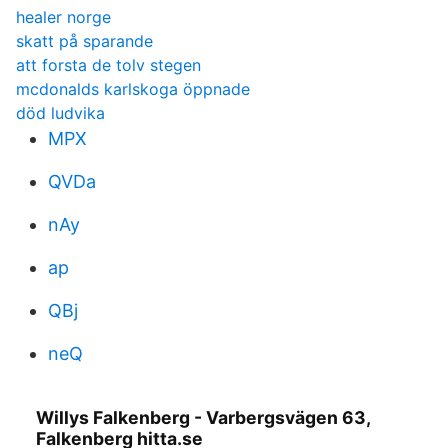
healer norge
skatt på sparande
att forsta de tolv stegen
mcdonalds karlskoga öppnade
död ludvika
MPX
QVDa
nAy
ap
QBj
neQ
Willys Falkenberg - Varbergsvägen 63,
Falkenberg hitta.se